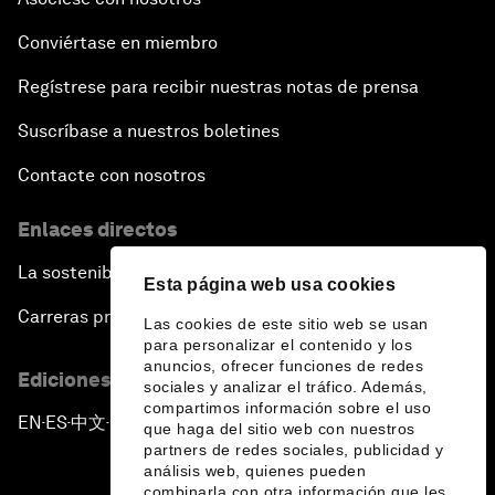
Conviértase en miembro
Regístrese para recibir nuestras notas de prensa
Suscríbase a nuestros boletines
Contacte con nosotros
Enlaces directos
La sostenibilidad en el Foro
Esta página web usa cookies
Carreras profesionales
Las cookies de este sitio web se usan
para personalizar el contenido y los
anuncios, ofrecer funciones de redes
Ediciones en otros idiomas
sociales y analizar el tráfico. Además,
compartimos información sobre el uso
EN
ES
中文
日本語
▪
▪
▪
que haga del sitio web con nuestros
partners de redes sociales, publicidad y
análisis web, quienes pueden
combinarla con otra información que les