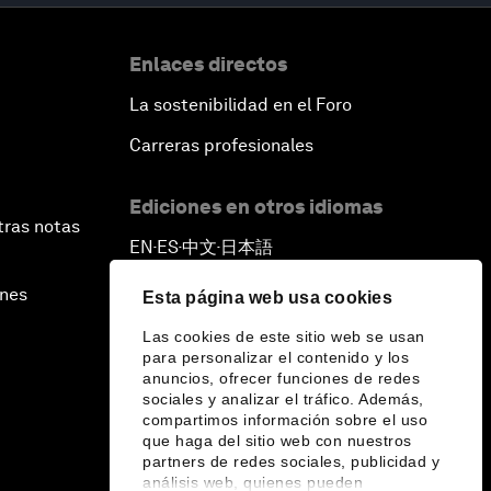
Enlaces directos
La sostenibilidad en el Foro
Carreras profesionales
Ediciones en otros idiomas
tras notas
EN
ES
中文
日本語
▪
▪
▪
ines
Esta página web usa cookies
Las cookies de este sitio web se usan
para personalizar el contenido y los
anuncios, ofrecer funciones de redes
sociales y analizar el tráfico. Además,
compartimos información sobre el uso
que haga del sitio web con nuestros
partners de redes sociales, publicidad y
análisis web, quienes pueden