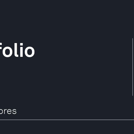
olio
ores