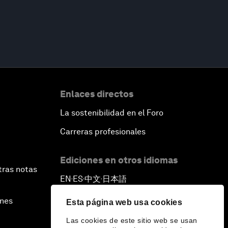
Enlaces directos
La sostenibilidad en el Foro
Carreras profesionales
Ediciones en otros idiomas
tras notas
EN
ES
中文
日本語
▪
▪
▪
ines
Esta página web usa cookies
Las cookies de este sitio web se usan