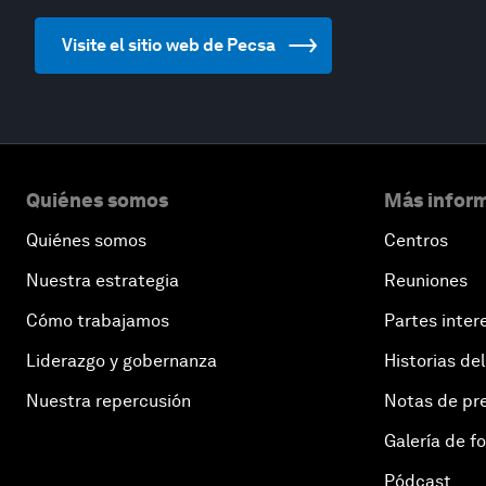
Visite el sitio web de Pecsa
Quiénes somos
Más inform
Quiénes somos
Centros
Nuestra estrategia
Reuniones
Cómo trabajamos
Partes inter
Liderazgo y gobernanza
Historias del
Nuestra repercusión
Notas de pr
Galería de f
Pódcast