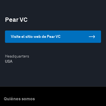
Pear VC
Visite el sitio web de Pear VC
Headquarters
USA
Quiénes somos