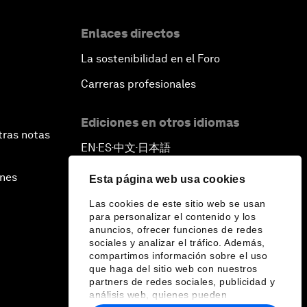
Enlaces directos
La sostenibilidad en el Foro
Carreras profesionales
Ediciones en otros idiomas
tras notas
EN
ES
中文
日本語
▪
▪
▪
ines
Esta página web usa cookies
Las cookies de este sitio web se usan
para personalizar el contenido y los
anuncios, ofrecer funciones de redes
sociales y analizar el tráfico. Además,
compartimos información sobre el uso
que haga del sitio web con nuestros
partners de redes sociales, publicidad y
análisis web, quienes pueden