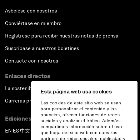
Asóciese con nosotros
Conviértase en miembro
Regístrese para recibir nuestras notas de prensa
Suscríbase a nuestros boletines
Contacte con nosotros
Enlaces directos
La sostenibilidad en el Foro
Esta página web usa cookies
Carreras profesionales
Las cookies de este sitio web se usan
para personalizar el contenido y los
anuncios, ofrecer funciones de redes
Ediciones en otros idiomas
sociales y analizar el tráfico. Además,
compartimos información sobre el uso
EN
ES
中文
日本語
▪
▪
▪
que haga del sitio web con nuestros
partners de redes sociales, publicidad y