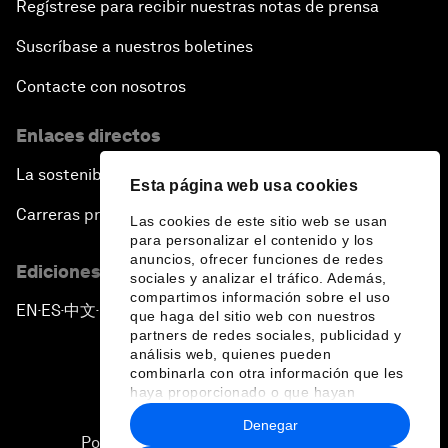
Regístrese para recibir nuestras notas de prensa
Suscríbase a nuestros boletines
Contacte con nosotros
Enlaces directos
La sostenibilidad en el Foro
Esta página web usa cookies
Carreras profesionales
Las cookies de este sitio web se usan
para personalizar el contenido y los
anuncios, ofrecer funciones de redes
Ediciones en otros idiomas
sociales y analizar el tráfico. Además,
compartimos información sobre el uso
EN
ES
中文
日本語
▪
▪
▪
que haga del sitio web con nuestros
partners de redes sociales, publicidad y
análisis web, quienes pueden
combinarla con otra información que les
haya proporcionado o que hayan
recopilado a partir del uso que haya
Denegar
hecho de sus servicios.
Política de privacidad y normas de uso