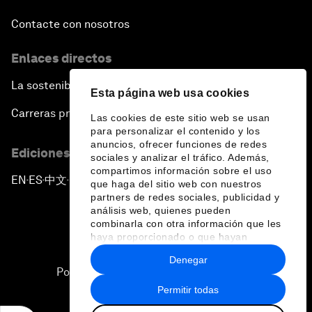
Contacte con nosotros
Enlaces directos
La sostenibilidad en el Foro
Esta página web usa cookies
Carreras profesionales
Las cookies de este sitio web se usan
para personalizar el contenido y los
anuncios, ofrecer funciones de redes
Ediciones en otros idiomas
sociales y analizar el tráfico. Además,
compartimos información sobre el uso
EN
ES
中文
日本語
▪
▪
▪
que haga del sitio web con nuestros
partners de redes sociales, publicidad y
análisis web, quienes pueden
combinarla con otra información que les
haya proporcionado o que hayan
recopilado a partir del uso que haya
Denegar
hecho de sus servicios.
Política de privacidad y normas de uso
Permitir todas
Sitemap