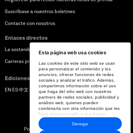
Suscríbase a nuestros boletines
Contacte con nosotros
Enlaces directos
La sostenibilidad en el Foro
Esta página web usa cookies
Carreras profesionales
Las cookies de este sitio web se usan
para personalizar el contenido y los
anuncios, ofrecer funciones de redes
Ediciones en otros idiomas
sociales y analizar el tráfico. Además,
compartimos información sobre el uso
EN
ES
中文
日本語
▪
▪
▪
que haga del sitio web con nuestros
partners de redes sociales, publicidad y
análisis web, quienes pueden
combinarla con otra información que les
haya proporcionado o que hayan
recopilado a partir del uso que haya
Denegar
hecho de sus servicios.
Política de privacidad y normas de uso