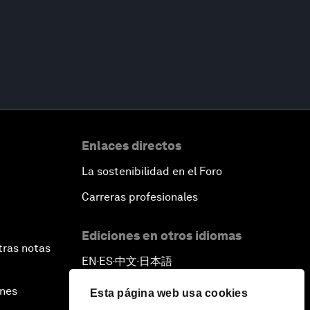
Enlaces directos
La sostenibilidad en el Foro
Carreras profesionales
Ediciones en otros idiomas
tras notas
EN
ES
中文
日本語
▪
▪
▪
ines
Esta página web usa cookies