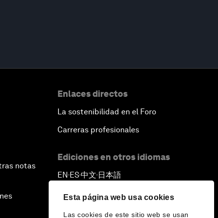
Enlaces directos
La sostenibilidad en el Foro
Carreras profesionales
Ediciones en otros idiomas
tras notas
EN
ES
中文
日本語
▪
▪
▪
ines
Esta página web usa cookies
Las cookies de este sitio web se usan