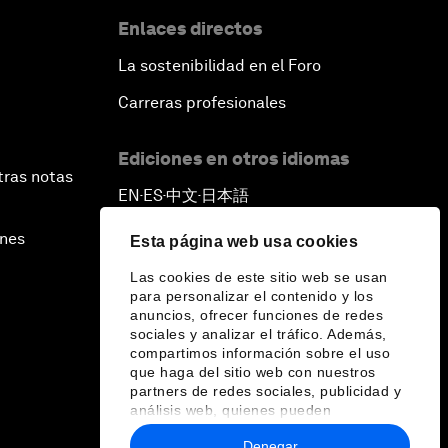
Enlaces directos
La sostenibilidad en el Foro
Carreras profesionales
Ediciones en otros idiomas
tras notas
EN
ES
中文
日本語
▪
▪
▪
ines
Esta página web usa cookies
Las cookies de este sitio web se usan
para personalizar el contenido y los
anuncios, ofrecer funciones de redes
sociales y analizar el tráfico. Además,
compartimos información sobre el uso
que haga del sitio web con nuestros
partners de redes sociales, publicidad y
análisis web, quienes pueden
combinarla con otra información que les
Denegar