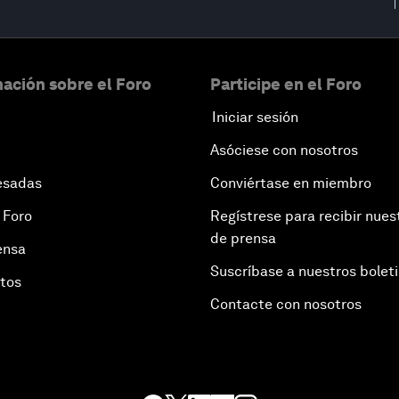
ación sobre el Foro
Participe en el Foro
Iniciar sesión
Asóciese con nosotros
esadas
Conviértase en miembro
 Foro
Regístrese para recibir nues
de prensa
ensa
Suscríbase a nuestros bolet
otos
Contacte con nosotros