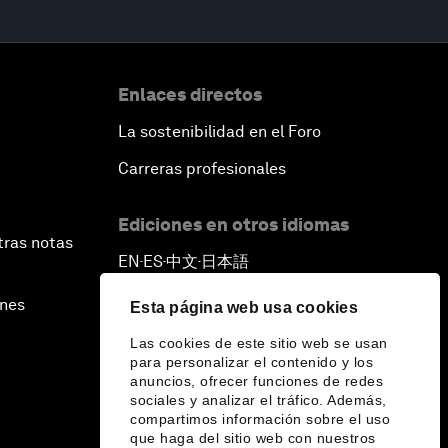
Enlaces directos
La sostenibilidad en el Foro
Carreras profesionales
Ediciones en otros idiomas
tras notas
EN
ES
中文
日本語
▪
▪
▪
ines
Esta página web usa cookies
Las cookies de este sitio web se usan
para personalizar el contenido y los
anuncios, ofrecer funciones de redes
sociales y analizar el tráfico. Además,
compartimos información sobre el uso
que haga del sitio web con nuestros