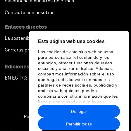
Suscríbase a nuestros boletines
Contacte con nosotros
Enlaces directos
La sostenibilidad en el Foro
Esta página web usa cookies
Carreras profesionales
Las cookies de este sitio web se usan
para personalizar el contenido y los
anuncios, ofrecer funciones de redes
Ediciones en otros idiomas
sociales y analizar el tráfico. Además,
compartimos información sobre el uso
EN
ES
中文
日本語
▪
▪
▪
que haga del sitio web con nuestros
partners de redes sociales, publicidad y
análisis web, quienes pueden
combinarla con otra información que les
haya proporcionado o que hayan
recopilado a partir del uso que haya
Denegar
hecho de sus servicios.
Política de privacidad y normas de uso
Permitir todas
Sitemap