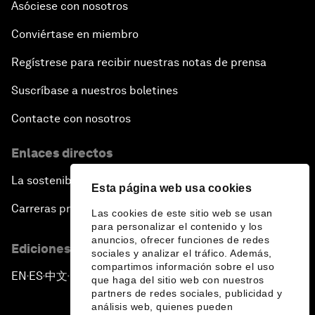
Asóciese con nosotros
Conviértase en miembro
Regístrese para recibir nuestras notas de prensa
Suscríbase a nuestros boletines
Contacte con nosotros
Enlaces directos
La sostenibilidad en el Foro
Esta página web usa cookies
Carreras profesionales
Las cookies de este sitio web se usan
para personalizar el contenido y los
anuncios, ofrecer funciones de redes
Ediciones en otros idiomas
sociales y analizar el tráfico. Además,
compartimos información sobre el uso
EN
ES
中文
日本語
▪
▪
▪
que haga del sitio web con nuestros
partners de redes sociales, publicidad y
análisis web, quienes pueden