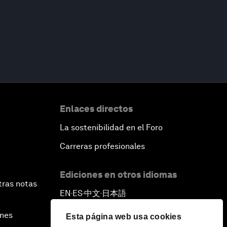
Enlaces directos
La sostenibilidad en el Foro
Carreras profesionales
Ediciones en otros idiomas
tras notas
EN
ES
中文
日本語
▪
▪
▪
ines
Esta página web usa cookies