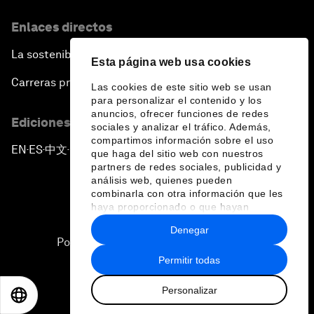
Enlaces directos
La sostenibilidad en el Foro
Esta página web usa cookies
Carreras profesionales
Las cookies de este sitio web se usan
para personalizar el contenido y los
anuncios, ofrecer funciones de redes
Ediciones en otros idiomas
sociales y analizar el tráfico. Además,
compartimos información sobre el uso
EN
ES
中文
日本語
▪
▪
▪
que haga del sitio web con nuestros
partners de redes sociales, publicidad y
análisis web, quienes pueden
combinarla con otra información que les
haya proporcionado o que hayan
recopilado a partir del uso que haya
Denegar
hecho de sus servicios.
Política de privacidad y normas de uso
Permitir todas
Sitemap
Personalizar
©
2026
Foro Económico Mundial
EN
ES
中文
日本語