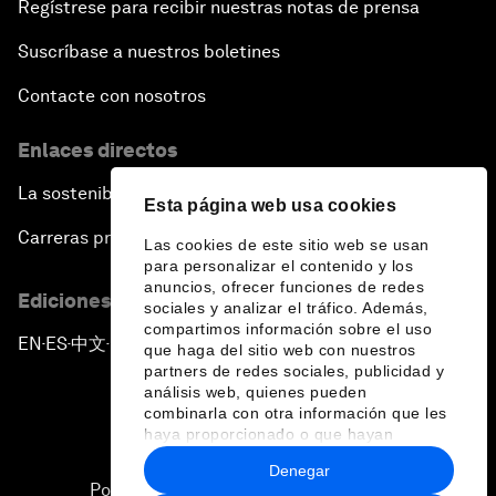
Regístrese para recibir nuestras notas de prensa
Suscríbase a nuestros boletines
Contacte con nosotros
Enlaces directos
La sostenibilidad en el Foro
Esta página web usa cookies
Carreras profesionales
Las cookies de este sitio web se usan
para personalizar el contenido y los
anuncios, ofrecer funciones de redes
Ediciones en otros idiomas
sociales y analizar el tráfico. Además,
compartimos información sobre el uso
EN
ES
中文
日本語
▪
▪
▪
que haga del sitio web con nuestros
partners de redes sociales, publicidad y
análisis web, quienes pueden
combinarla con otra información que les
haya proporcionado o que hayan
recopilado a partir del uso que haya
Denegar
hecho de sus servicios.
Política de privacidad y normas de uso