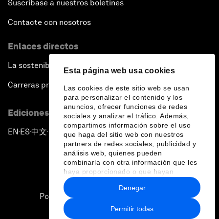
Suscríbase a nuestros boletines
Contacte con nosotros
Enlaces directos
La sostenibilidad en el Foro
Esta página web usa cookies
Carreras profesionales
Las cookies de este sitio web se usan
para personalizar el contenido y los
anuncios, ofrecer funciones de redes
Ediciones en otros idiomas
sociales y analizar el tráfico. Además,
compartimos información sobre el uso
EN
ES
中文
日本語
▪
▪
▪
que haga del sitio web con nuestros
partners de redes sociales, publicidad y
análisis web, quienes pueden
combinarla con otra información que les
haya proporcionado o que hayan
recopilado a partir del uso que haya
Denegar
hecho de sus servicios.
Política de privacidad y normas de uso
Permitir todas
Sitemap