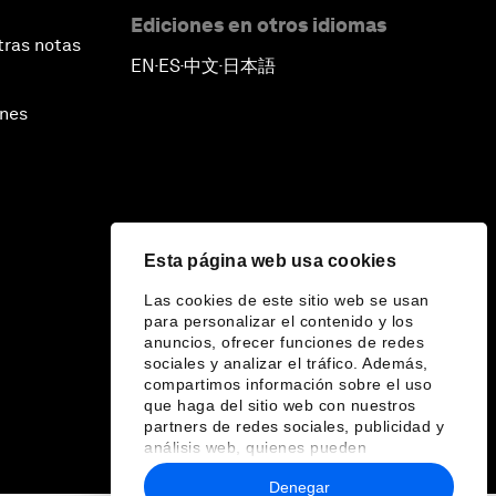
Ediciones en otros idiomas
tras notas
EN
ES
中文
日本語
▪
▪
▪
ines
Esta página web usa cookies
Las cookies de este sitio web se usan
para personalizar el contenido y los
anuncios, ofrecer funciones de redes
sociales y analizar el tráfico. Además,
compartimos información sobre el uso
que haga del sitio web con nuestros
partners de redes sociales, publicidad y
análisis web, quienes pueden
combinarla con otra información que les
Denegar
haya proporcionado o que hayan