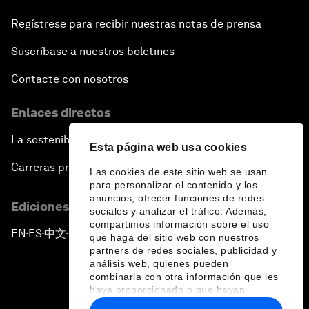
Regístrese para recibir nuestras notas de prensa
Suscríbase a nuestros boletines
Contacte con nosotros
Enlaces directos
La sostenibilidad en el Foro
Esta página web usa cookies
Carreras profesionales
Las cookies de este sitio web se usan
para personalizar el contenido y los
anuncios, ofrecer funciones de redes
Ediciones en otros idiomas
sociales y analizar el tráfico. Además,
compartimos información sobre el uso
EN
ES
中文
日本語
▪
▪
▪
que haga del sitio web con nuestros
partners de redes sociales, publicidad y
análisis web, quienes pueden
combinarla con otra información que les
haya proporcionado o que hayan
recopilado a partir del uso que haya