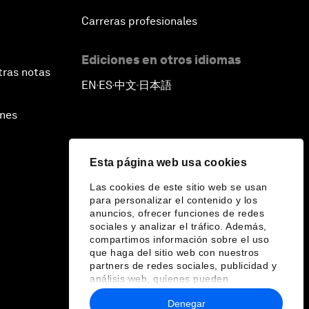
Carreras profesionales
Ediciones en otros idiomas
tras notas
EN
ES
中文
日本語
▪
▪
▪
ines
Esta página web usa cookies
Las cookies de este sitio web se usan
para personalizar el contenido y los
anuncios, ofrecer funciones de redes
sociales y analizar el tráfico. Además,
compartimos información sobre el uso
que haga del sitio web con nuestros
partners de redes sociales, publicidad y
análisis web, quienes pueden
combinarla con otra información que les
Denegar
haya proporcionado o que hayan