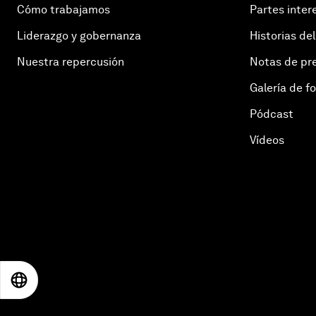
Cómo trabajamos
Partes inter
Liderazgo y gobernanza
Historias del
Nuestra repercusión
Notas de pr
Galería de f
Pódcast
Vídeos
EN
ES
中文
日本語