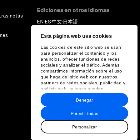
Ediciones en otros idiomas
tras notas
EN
ES
中文
日本語
▪
▪
▪
ines
Esta página web usa cookies
Las cookies de este sitio web se usan
para personalizar el contenido y los
anuncios, ofrecer funciones de redes
sociales y analizar el tráfico. Además,
compartimos información sobre el uso
que haga del sitio web con nuestros
partners de redes sociales, publicidad y
análisis web, quienes pueden
combinarla con otra información que les
Denegar
haya proporcionado o que hayan
recopilado a partir del uso que haya
hecho de sus servicios.
Permitir todas
Personalizar