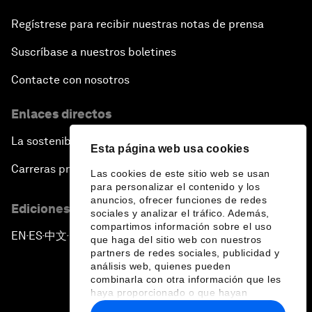
Regístrese para recibir nuestras notas de prensa
Suscríbase a nuestros boletines
Contacte con nosotros
Enlaces directos
La sostenibilidad en el Foro
Esta página web usa cookies
Carreras profesionales
Las cookies de este sitio web se usan
para personalizar el contenido y los
anuncios, ofrecer funciones de redes
Ediciones en otros idiomas
sociales y analizar el tráfico. Además,
compartimos información sobre el uso
EN
ES
中文
日本語
▪
▪
▪
que haga del sitio web con nuestros
partners de redes sociales, publicidad y
análisis web, quienes pueden
combinarla con otra información que les
haya proporcionado o que hayan
recopilado a partir del uso que haya