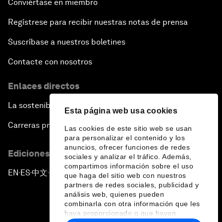
Conviértase en miembro
Regístrese para recibir nuestras notas de prensa
Suscríbase a nuestros boletines
Contacte con nosotros
Enlaces directos
La sostenibilidad en el Foro
Esta página web usa cookies
Carreras profesionales
Las cookies de este sitio web se usan
para personalizar el contenido y los
anuncios, ofrecer funciones de redes
Ediciones en otros idiomas
sociales y analizar el tráfico. Además,
compartimos información sobre el uso
EN
ES
中文
日本語
▪
▪
▪
que haga del sitio web con nuestros
partners de redes sociales, publicidad y
análisis web, quienes pueden
combinarla con otra información que les
haya proporcionado o que hayan