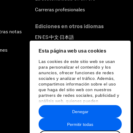
Carreras profesionales
Ediciones en otros idiomas
tras notas
EN
ES
中文
日本語
▪
▪
▪
ines
Esta página web usa cookies
Las cookies de este sitio web se usan
para personalizar el contenido y los
anuncios, ofrecer funciones de redes
sociales y analizar el tráfico. Además,
compartimos información sobre el uso
que haga del sitio web con nuestros
partners de redes sociales, publicidad y
análisis web, quienes pueden
combinarla con otra información que les
Denegar
haya proporcionado o que hayan
recopilado a partir del uso que haya
hecho de sus servicios.
Permitir todas