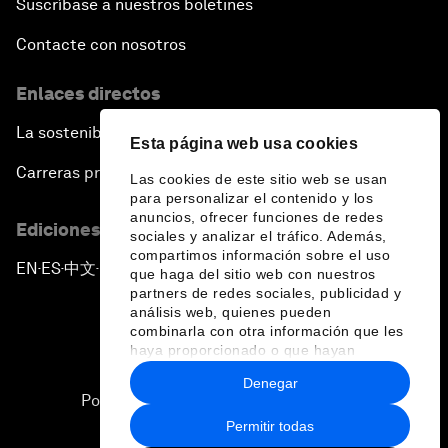
Suscríbase a nuestros boletines
Contacte con nosotros
Enlaces directos
La sostenibilidad en el Foro
Esta página web usa cookies
Carreras profesionales
Las cookies de este sitio web se usan
para personalizar el contenido y los
anuncios, ofrecer funciones de redes
Ediciones en otros idiomas
sociales y analizar el tráfico. Además,
compartimos información sobre el uso
EN
ES
中文
日本語
▪
▪
▪
que haga del sitio web con nuestros
partners de redes sociales, publicidad y
análisis web, quienes pueden
combinarla con otra información que les
haya proporcionado o que hayan
recopilado a partir del uso que haya
Denegar
hecho de sus servicios.
Política de privacidad y normas de uso
Permitir todas
Sitemap