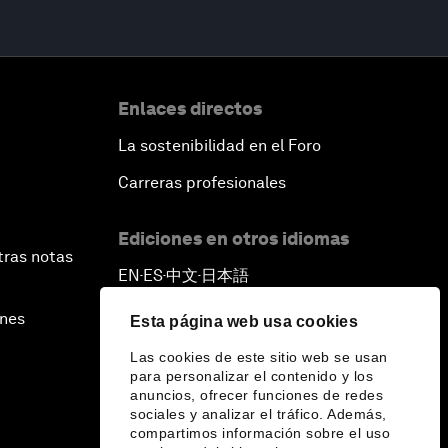
Enlaces directos
La sostenibilidad en el Foro
Carreras profesionales
Ediciones en otros idiomas
tras notas
EN
ES
中文
日本語
▪
▪
▪
ines
Esta página web usa cookies
Las cookies de este sitio web se usan
para personalizar el contenido y los
anuncios, ofrecer funciones de redes
sociales y analizar el tráfico. Además,
compartimos información sobre el uso