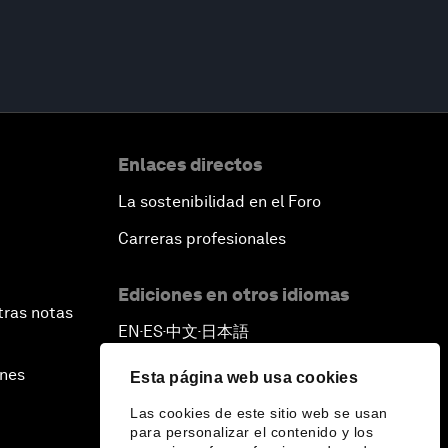
Enlaces directos
La sostenibilidad en el Foro
Carreras profesionales
Ediciones en otros idiomas
tras notas
EN
ES
中文
日本語
▪
▪
▪
ines
Esta página web usa cookies
Las cookies de este sitio web se usan
para personalizar el contenido y los