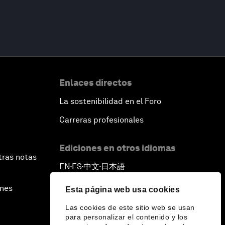
Enlaces directos
La sostenibilidad en el Foro
Carreras profesionales
Ediciones en otros idiomas
tras notas
EN
ES
中文
日本語
▪
▪
▪
ines
Esta página web usa cookies
Las cookies de este sitio web se usan
para personalizar el contenido y los