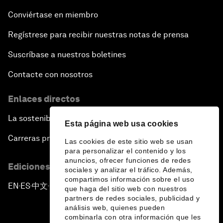
Conviértase en miembro
Regístrese para recibir nuestras notas de prensa
Suscríbase a nuestros boletines
Contacte con nosotros
Enlaces directos
La sostenibilidad en el Foro
Esta página web usa cookies
Carreras profesionales
Las cookies de este sitio web se usan
para personalizar el contenido y los
anuncios, ofrecer funciones de redes
Ediciones en otros idiomas
sociales y analizar el tráfico. Además,
compartimos información sobre el uso
EN
ES
中文
日本語
▪
▪
▪
que haga del sitio web con nuestros
partners de redes sociales, publicidad y
análisis web, quienes pueden
combinarla con otra información que les