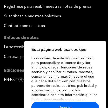
Regístrese para recibir nuestras notas de prensa
Suscríbase a nuestros boletines
Contacte con nosotros
Enlaces directos
La sostenibilidad en el Foro
Esta página web usa cookies
Carreras profesionales
Las cookies de este sitio web se usan
para personalizar el contenido y los
anuncios, ofrecer funciones de redes
Ediciones en otros idiomas
sociales y analizar el tráfico. Además,
compartimos información sobre el uso
EN
ES
中文
日本語
▪
▪
▪
que haga del sitio web con nuestros
partners de redes sociales, publicidad y
análisis web, quienes pueden
combinarla con otra información que les
haya proporcionado o que hayan
recopilado a partir del uso que haya
Denegar