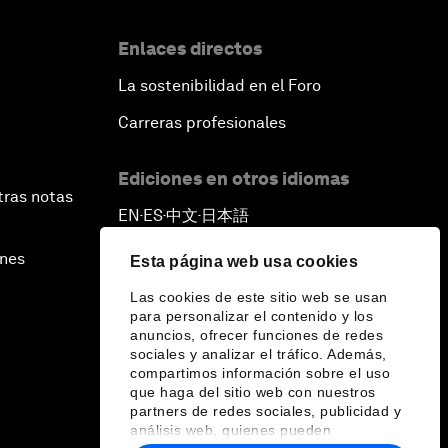
Enlaces directos
La sostenibilidad en el Foro
Carreras profesionales
Ediciones en otros idiomas
tras notas
EN
ES
中文
日本語
▪
▪
▪
ines
Esta página web usa cookies
Las cookies de este sitio web se usan
para personalizar el contenido y los
anuncios, ofrecer funciones de redes
sociales y analizar el tráfico. Además,
compartimos información sobre el uso
que haga del sitio web con nuestros
partners de redes sociales, publicidad y
análisis web, quienes pueden