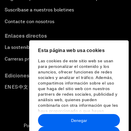
Suscríbase a nuestros boletines
Contacte con nosotros
Enlaces directos
La sostenibilidad en el Foro
Esta página web usa cookies
Carreras profesionales
Las cookies de este sitio web se usan
para personalizar el contenido y los
anuncios, ofrecer funciones de redes
Ediciones en otros idiomas
sociales y analizar el tráfico. Además,
compartimos información sobre el uso
EN
ES
中文
日本語
▪
▪
▪
que haga del sitio web con nuestros
partners de redes sociales, publicidad y
análisis web, quienes pueden
combinarla con otra información que les
haya proporcionado o que hayan
recopilado a partir del uso que haya
Denegar
hecho de sus servicios.
Política de privacidad y normas de uso