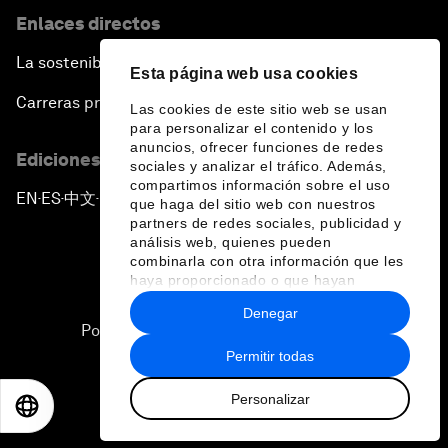
Enlaces directos
La sostenibilidad en el Foro
Esta página web usa cookies
Carreras profesionales
Las cookies de este sitio web se usan
para personalizar el contenido y los
anuncios, ofrecer funciones de redes
Ediciones en otros idiomas
sociales y analizar el tráfico. Además,
compartimos información sobre el uso
EN
ES
中文
日本語
▪
▪
▪
que haga del sitio web con nuestros
partners de redes sociales, publicidad y
análisis web, quienes pueden
combinarla con otra información que les
haya proporcionado o que hayan
recopilado a partir del uso que haya
Denegar
hecho de sus servicios.
Política de privacidad y normas de uso
Permitir todas
Sitemap
Personalizar
©
2026
Foro Económico Mundial
EN
ES
中文
日本語