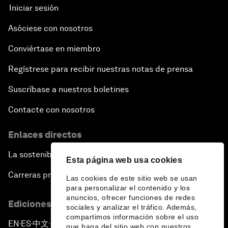
Iniciar sesión
Asóciese con nosotros
Conviértase en miembro
Regístrese para recibir nuestras notas de prensa
Suscríbase a nuestros boletines
Contacte con nosotros
Enlaces directos
La sostenibilidad en el Foro
Esta página web usa cookies
Carreras profesionales
Las cookies de este sitio web se usan
para personalizar el contenido y los
anuncios, ofrecer funciones de redes
Ediciones en otros idiomas
sociales y analizar el tráfico. Además,
compartimos información sobre el uso
EN
ES
中文
日本語
▪
▪
▪
que haga del sitio web con nuestros