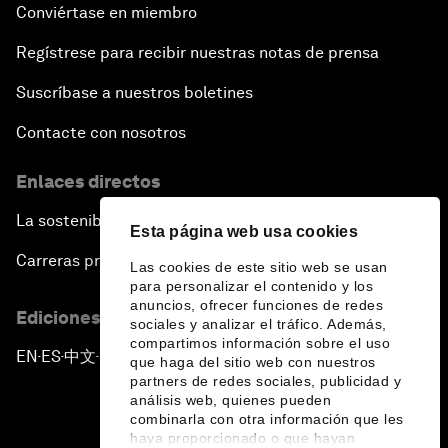
Conviértase en miembro
Regístrese para recibir nuestras notas de prensa
Suscríbase a nuestros boletines
Contacte con nosotros
Enlaces directos
La sostenibilidad en el Foro
Esta página web usa cookies
Carreras profesionales
Las cookies de este sitio web se usan
para personalizar el contenido y los
anuncios, ofrecer funciones de redes
Ediciones en otros idiomas
sociales y analizar el tráfico. Además,
compartimos información sobre el uso
EN
ES
中文
日本語
▪
▪
▪
que haga del sitio web con nuestros
partners de redes sociales, publicidad y
análisis web, quienes pueden
combinarla con otra información que les
haya proporcionado o que hayan