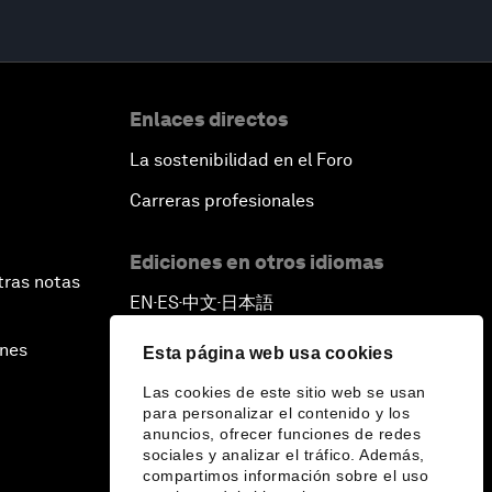
Enlaces directos
La sostenibilidad en el Foro
Carreras profesionales
Ediciones en otros idiomas
tras notas
EN
ES
中文
日本語
▪
▪
▪
ines
Esta página web usa cookies
Las cookies de este sitio web se usan
para personalizar el contenido y los
anuncios, ofrecer funciones de redes
sociales y analizar el tráfico. Además,
compartimos información sobre el uso