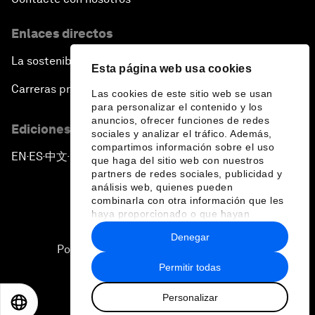
Enlaces directos
La sostenibilidad en el Foro
Esta página web usa cookies
Carreras profesionales
Las cookies de este sitio web se usan
para personalizar el contenido y los
anuncios, ofrecer funciones de redes
Ediciones en otros idiomas
sociales y analizar el tráfico. Además,
compartimos información sobre el uso
EN
ES
中文
日本語
▪
▪
▪
que haga del sitio web con nuestros
partners de redes sociales, publicidad y
análisis web, quienes pueden
combinarla con otra información que les
haya proporcionado o que hayan
recopilado a partir del uso que haya
Denegar
hecho de sus servicios.
Política de privacidad y normas de uso
Permitir todas
Sitemap
Personalizar
©
2026
Foro Económico Mundial
EN
ES
中文
日本語