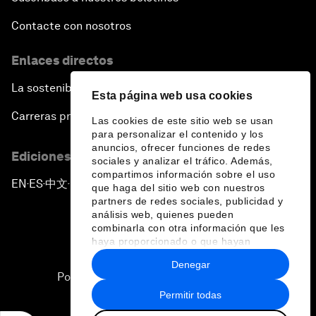
Contacte con nosotros
Enlaces directos
La sostenibilidad en el Foro
Esta página web usa cookies
Carreras profesionales
Las cookies de este sitio web se usan
para personalizar el contenido y los
anuncios, ofrecer funciones de redes
Ediciones en otros idiomas
sociales y analizar el tráfico. Además,
compartimos información sobre el uso
EN
ES
中文
日本語
▪
▪
▪
que haga del sitio web con nuestros
partners de redes sociales, publicidad y
análisis web, quienes pueden
combinarla con otra información que les
haya proporcionado o que hayan
recopilado a partir del uso que haya
Denegar
hecho de sus servicios.
Política de privacidad y normas de uso
Permitir todas
Sitemap