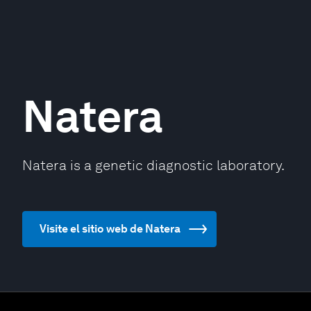
Natera
Natera is a genetic diagnostic laboratory.
Visite el sitio web de Natera