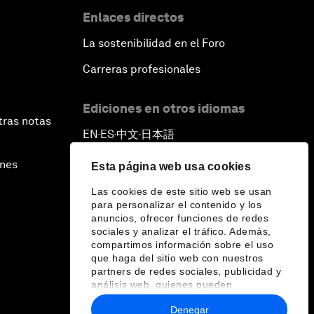
Enlaces directos
La sostenibilidad en el Foro
Carreras profesionales
Ediciones en otros idiomas
tras notas
EN
ES
中文
日本語
▪
▪
▪
ines
Esta página web usa cookies
Las cookies de este sitio web se usan
para personalizar el contenido y los
anuncios, ofrecer funciones de redes
sociales y analizar el tráfico. Además,
compartimos información sobre el uso
que haga del sitio web con nuestros
partners de redes sociales, publicidad y
análisis web, quienes pueden
combinarla con otra información que les
Denegar
haya proporcionado o que hayan