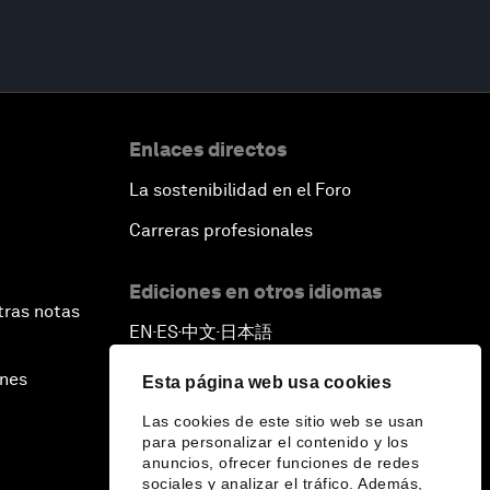
Enlaces directos
La sostenibilidad en el Foro
Carreras profesionales
Ediciones en otros idiomas
tras notas
EN
ES
中文
日本語
▪
▪
▪
ines
Esta página web usa cookies
Las cookies de este sitio web se usan
para personalizar el contenido y los
anuncios, ofrecer funciones de redes
sociales y analizar el tráfico. Además,