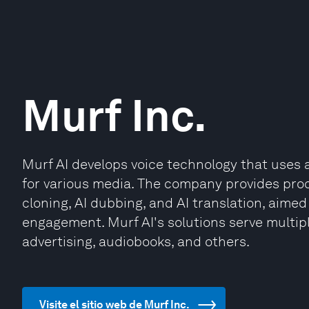
Murf Inc.
Murf AI develops voice technology that uses ar
for various media. The company provides prod
cloning, AI dubbing, and AI translation, aime
engagement. Murf AI's solutions serve multiple
advertising, audiobooks, and others.
Visite el sitio web de Murf Inc.