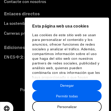
Contacte con nosotros
Enlaces directos
La sostenibilidad en el Foro
Esta página web usa cookies
Carreras profesionales
Las cookies de este sitio web se usan
para personalizar el contenido y los
anuncios, ofrecer funciones de redes
Ediciones en otros idiomas
sociales y analizar el tráfico. Además,
compartimos información sobre el uso
EN
ES
中文
日本語
▪
▪
▪
que haga del sitio web con nuestros
partners de redes sociales, publicidad y
análisis web, quienes pueden
combinarla con otra información que les
haya proporcionado o que hayan
recopilado a partir del uso que haya
Denegar
hecho de sus servicios.
Política de privacidad y normas de uso
Permitir todas
Sitemap
Personalizar
©
2026
Foro Económico Mundial
EN
ES
中文
日本語