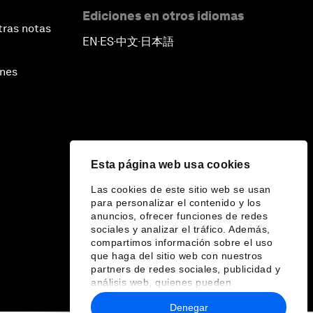
Ediciones en otros idiomas
tras notas
EN
ES
中文
日本語
▪
▪
▪
ines
Esta página web usa cookies
Las cookies de este sitio web se usan
para personalizar el contenido y los
anuncios, ofrecer funciones de redes
sociales y analizar el tráfico. Además,
compartimos información sobre el uso
que haga del sitio web con nuestros
partners de redes sociales, publicidad y
análisis web, quienes pueden
combinarla con otra información que les
Denegar
haya proporcionado o que hayan