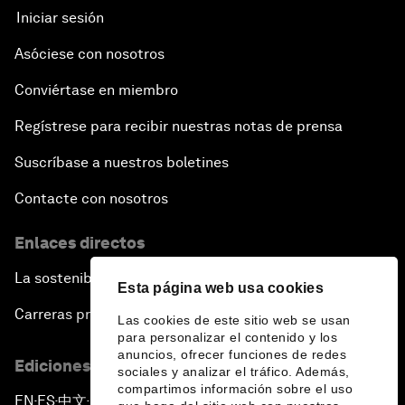
Iniciar sesión
Asóciese con nosotros
Conviértase en miembro
Regístrese para recibir nuestras notas de prensa
Suscríbase a nuestros boletines
Contacte con nosotros
Enlaces directos
La sostenibilidad en el Foro
Esta página web usa cookies
Carreras profesionales
Las cookies de este sitio web se usan
para personalizar el contenido y los
anuncios, ofrecer funciones de redes
Ediciones en otros idiomas
sociales y analizar el tráfico. Además,
compartimos información sobre el uso
EN
ES
中文
日本語
▪
▪
▪