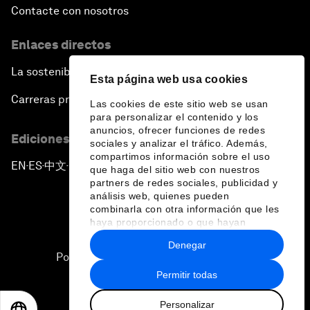
Contacte con nosotros
Enlaces directos
La sostenibilidad en el Foro
Esta página web usa cookies
Carreras profesionales
Las cookies de este sitio web se usan
para personalizar el contenido y los
anuncios, ofrecer funciones de redes
Ediciones en otros idiomas
sociales y analizar el tráfico. Además,
compartimos información sobre el uso
EN
ES
中文
日本語
▪
▪
▪
que haga del sitio web con nuestros
partners de redes sociales, publicidad y
análisis web, quienes pueden
combinarla con otra información que les
haya proporcionado o que hayan
recopilado a partir del uso que haya
Denegar
hecho de sus servicios.
Política de privacidad y normas de uso
Permitir todas
Sitemap
Personalizar
©
2026
Foro Económico Mundial
EN
ES
中文
日本語