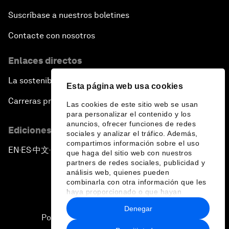
Suscríbase a nuestros boletines
Contacte con nosotros
Enlaces directos
La sostenibilidad en el Foro
Esta página web usa cookies
Carreras profesionales
Las cookies de este sitio web se usan
para personalizar el contenido y los
anuncios, ofrecer funciones de redes
Ediciones en otros idiomas
sociales y analizar el tráfico. Además,
compartimos información sobre el uso
EN
ES
中文
日本語
▪
▪
▪
que haga del sitio web con nuestros
partners de redes sociales, publicidad y
análisis web, quienes pueden
combinarla con otra información que les
haya proporcionado o que hayan
recopilado a partir del uso que haya
Denegar
hecho de sus servicios.
Política de privacidad y normas de uso