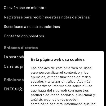
Conviértase en miembro
Regístrese para recibir nuestras notas de prensa
Suscríbase a nuestros boletines
Contacte con nosotros
Enlaces directos
La sostenibilidad en el Foro
Esta página web usa cookies
Carreras profesionales
Las cookies de este sitio web se usan
para personalizar el contenido y los
anuncios, ofrecer funciones de redes
Ediciones en otros idiomas
sociales y analizar el tráfico. Además,
compartimos información sobre el uso
EN
ES
中文
日本語
▪
▪
▪
que haga del sitio web con nuestros
partners de redes sociales, publicidad y
análisis web, quienes pueden
combinarla con otra información que les