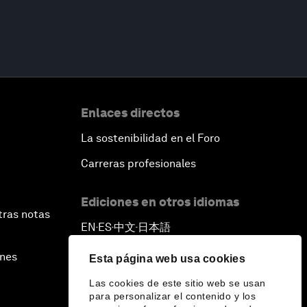
Enlaces directos
La sostenibilidad en el Foro
Carreras profesionales
Ediciones en otros idiomas
tras notas
EN
ES
中文
日本語
▪
▪
▪
ines
Esta página web usa cookies
Las cookies de este sitio web se usan
para personalizar el contenido y los