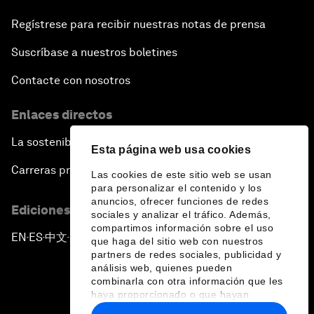
Regístrese para recibir nuestras notas de prensa
Suscríbase a nuestros boletines
Contacte con nosotros
Enlaces directos
La sostenibilidad en el Foro
Esta página web usa cookies
Carreras profesionales
Las cookies de este sitio web se usan
para personalizar el contenido y los
anuncios, ofrecer funciones de redes
Ediciones en otros idiomas
sociales y analizar el tráfico. Además,
compartimos información sobre el uso
EN
ES
中文
日本語
▪
▪
▪
que haga del sitio web con nuestros
partners de redes sociales, publicidad y
análisis web, quienes pueden
combinarla con otra información que les
haya proporcionado o que hayan
recopilado a partir del uso que haya